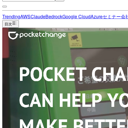
Trending
AWS
Claude
Bedrock
Google Cloud
Azure
セミナー
会
目次