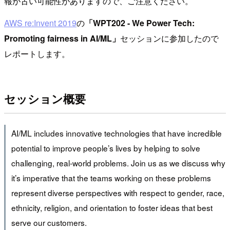
報が古い可能性がありますので、ご注意ください。
AWS re:Invent 2019
の
「WPT202 - We Power Tech:
Promoting fairness in AI/ML」
セッションに参加したので
レポートします。
セッション概要
AI/ML includes innovative technologies that have incredible
potential to improve people’s lives by helping to solve
challenging, real-world problems. Join us as we discuss why
it’s imperative that the teams working on these problems
represent diverse perspectives with respect to gender, race,
ethnicity, religion, and orientation to foster ideas that best
serve our customers.