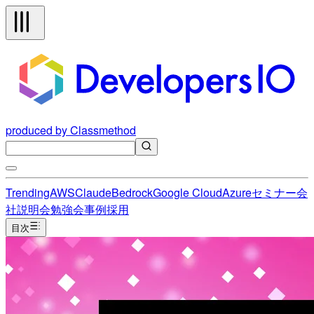
produced by Classmethod
Trending
AWS
Claude
Bedrock
Google Cloud
Azure
セミナー
会
社説明会
勉強会
事例
採用
目次