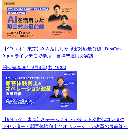
【9/3（木）東京】AIを活用した障害対応最前線 | DevOps
Agentライブデモで学ぶ、自律型運用の実践
開催前
2026年9月3日(木) 16:00
【9/4（金）東京】AIチームメイトが変える次世代コンタク
トセンター～顧客体験向上とオペレーション改革の最前線～