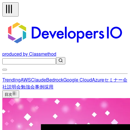
produced by Classmethod
Trending
AWS
Claude
Bedrock
Google Cloud
Azure
セミナー
会
社説明会
勉強会
事例
採用
目次