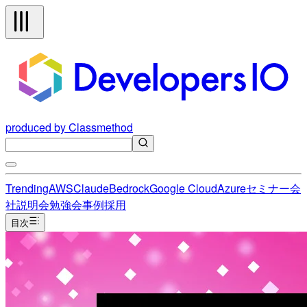
produced by Classmethod
Trending
AWS
Claude
Bedrock
Google Cloud
Azure
セミナー
会
社説明会
勉強会
事例
採用
目次