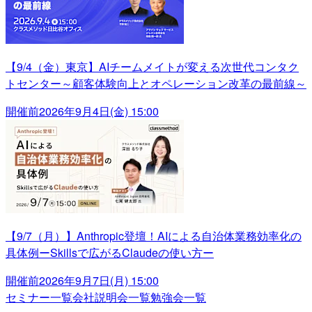
【9/4（金）東京】AIチームメイトが変える次世代コンタク
トセンター～顧客体験向上とオペレーション改革の最前線～
開催前
2026年9月4日(金) 15:00
【9/7（月）】Anthropic登壇！AIによる自治体業務効率化の
具体例ーSkillsで広がるClaudeの使い方ー
開催前
2026年9月7日(月) 15:00
セミナー一覧
会社説明会一覧
勉強会一覧