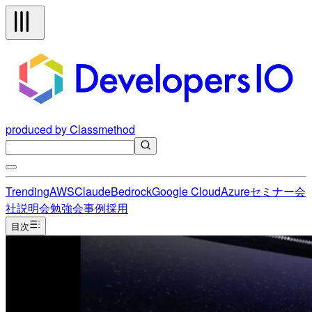
produced by Classmethod
Trending
AWS
Claude
Bedrock
Google Cloud
Azure
セミナー
会
社説明会
勉強会
事例
採用
目次