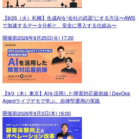
【8/25（火）札幌】生成AIを“会社の武器”にする方法〜AWS
で加速するデータ分析と、安全に導入する仕組み〜
開催前
2026年8月25日(火) 17:30
【9/3（木）東京】AIを活用した障害対応最前線 | DevOps
Agentライブデモで学ぶ、自律型運用の実践
開催前
2026年9月3日(木) 16:00