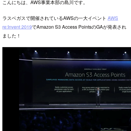
こんにちは、AWS事業本部の島川です。
ラスベガスで開催されているAWSの一大イベント
AWS
re:Invent 2019
でAmazon S3 Access PointsのGAが発表され
ました！