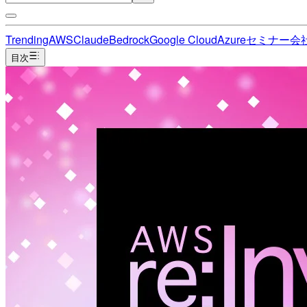
Trending
AWS
Claude
Bedrock
Google Cloud
Azure
セミナー
会
目次