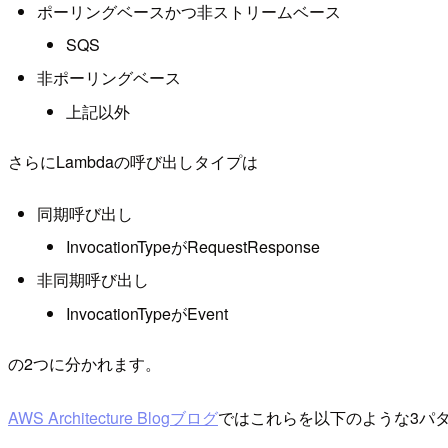
ポーリングベースかつ非ストリームベース
SQS
非ポーリングベース
上記以外
さらにLambdaの呼び出しタイプは
同期呼び出し
InvocationTypeがRequestResponse
非同期呼び出し
InvocationTypeがEvent
の2つに分かれます。
AWS Architecture Blogブログ
ではこれらを以下のような3パ