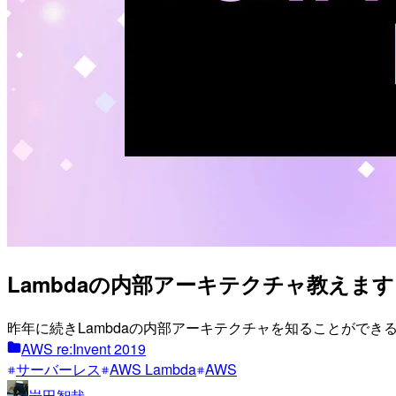
Lambdaの内部アーキテクチャ教えます！A server
昨年に続きLambdaの内部アーキテクチャを知ることができ
AWS re:Invent 2019
サーバーレス
AWS Lambda
AWS
岩田智哉