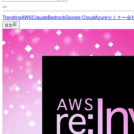
Trending
AWS
Claude
Bedrock
Google Cloud
Azure
セミナー
会
目次