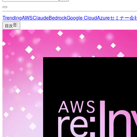
Trending
AWS
Claude
Bedrock
Google Cloud
Azure
セミナー
会
目次