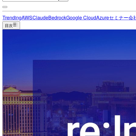
Trending
AWS
Claude
Bedrock
Google Cloud
Azure
セミナー
会
目次