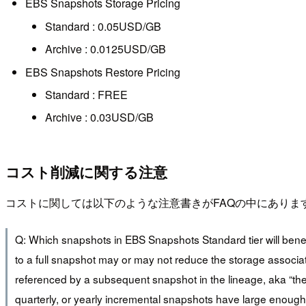
EBS Snapshots Storage Pricing
Standard : 0.05USD/GB
Archive : 0.0125USD/GB
EBS Snapshots Restore Pricing
Standard : FREE
Archive : 0.03USD/GB
コスト削減に関する注意
コストに関しては以下のような注意書きがFAQの中にありま
Q: Which snapshots in EBS Snapshots Standard tier will bene
to a full snapshot may or may not reduce the storage associat
referenced by a subsequent snapshot in the lineage, aka “the
quarterly, or yearly incremental snapshots have large enough