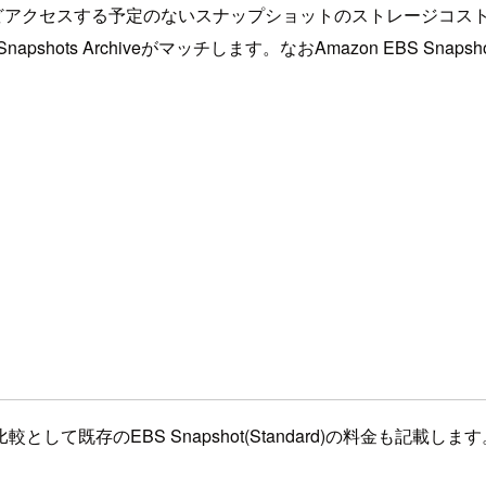
以上保持し、ほとんどアクセスする予定のないスナップショットのストレ
shots Archiveがマッチします。なおAmazon EBS Snap
既存のEBS Snapshot(Standard)の料金も記載します