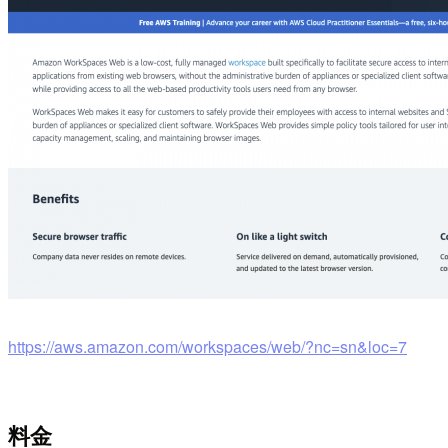
https://aws.amazon.com/workspaces/web/?nc=sn&loc=7
料金