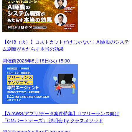
【8/18（火）】コストカットだけじゃない！AI駆動のシステ
ム刷新がもたらす本当の効果
開催前
2026年8月18日(火) 15:00
【AI/AWS/アプリ/データ案件特集】ITフリーランス向け
「CMパートナーズ」 説明会 by クラスメソッド