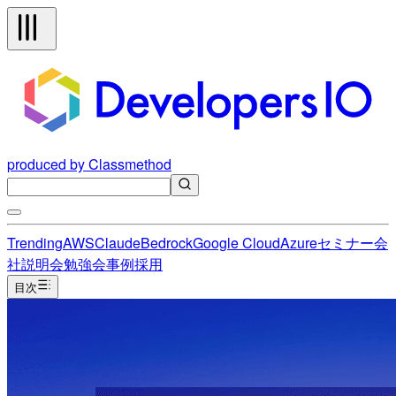
produced by Classmethod
Trending
AWS
Claude
Bedrock
Google Cloud
Azure
セミナー
会
社説明会
勉強会
事例
採用
目次