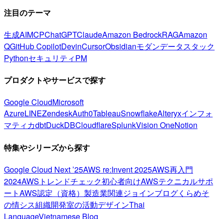
注目のテーマ
生成AI
MCP
ChatGPT
Claude
Amazon Bedrock
RAG
Amazon
Q
GitHub Copilot
Devin
Cursor
Obsidian
モダンデータスタック
Python
セキュリティ
PM
プロダクトやサービスで探す
Google Cloud
Microsoft
Azure
LINE
Zendesk
Auth0
Tableau
Snowflake
Alteryx
インフォ
マティカ
dbt
DuckDB
Cloudflare
Splunk
Vision One
Notion
特集やシリーズから探す
Google Cloud Next ’25
AWS re:Invent 2025
AWS再入門
2024
AWSトレンドチェック
初心者向け
AWSテクニカルサポ
ート
AWS認定（資格）
製造業関連
ジョインブログ
くらめそ
の情シス
組織開発室の活動
デザイン
Thai
Language
Vietnamese Blog