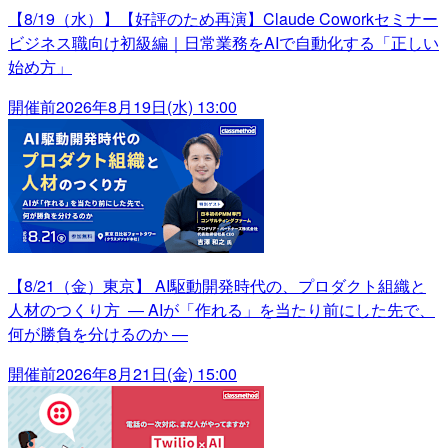
【8/19（水）】【好評のため再演】Claude Coworkセミナー
ビジネス職向け初級編｜日常業務をAIで自動化する「正しい
始め方」
開催前
2026年8月19日(水) 13:00
【8/21（金）東京】 AI駆動開発時代の、プロダクト組織と
人材のつくり方 ― AIが「作れる」を当たり前にした先で、
何が勝負を分けるのか ―
開催前
2026年8月21日(金) 15:00