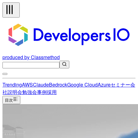
produced by Classmethod
Trending
AWS
Claude
Bedrock
Google Cloud
Azure
セミナー
会
社説明会
勉強会
事例
採用
目次