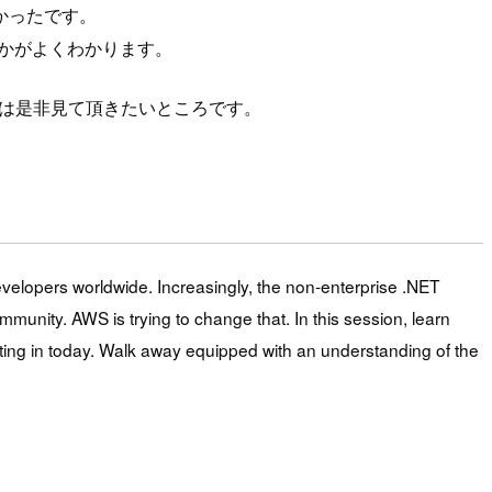
すかったです。
のかがよくわかります。
の方は是非見て頂きたいところです。
elopers worldwide. Increasingly, the non-enterprise .NET
unity. AWS is trying to change that. In this session, learn
ing in today. Walk away equipped with an understanding of the