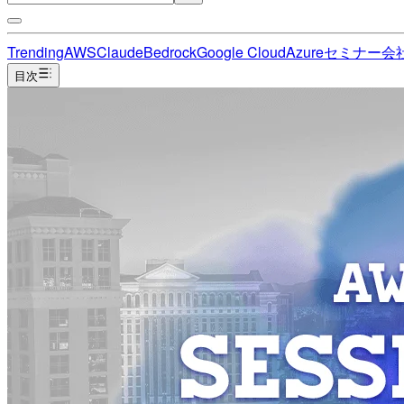
Trending
AWS
Claude
Bedrock
Google Cloud
Azure
セミナー
会
目次