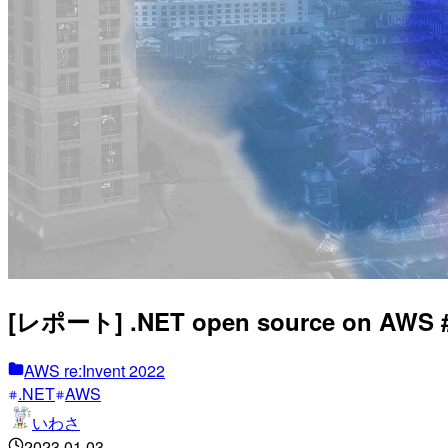
[レポート] .NET open source on AWS #
AWS re:Invent 2022
.NET
AWS
いわさ
2023.01.03