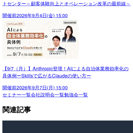
トセンター～顧客体験向上とオペレーション改革の最前線～
開催前
2026年9月4日(金) 15:00
【9/7（月）】Anthropic登壇！AIによる自治体業務効率化の
具体例ーSkillsで広がるClaudeの使い方ー
開催前
2026年9月7日(月) 15:00
セミナー一覧
会社説明会一覧
勉強会一覧
関連記事