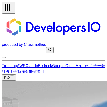
produced by Classmethod
Trending
AWS
Claude
Bedrock
Google Cloud
Azure
セミナー
会
社説明会
勉強会
事例
採用
目次