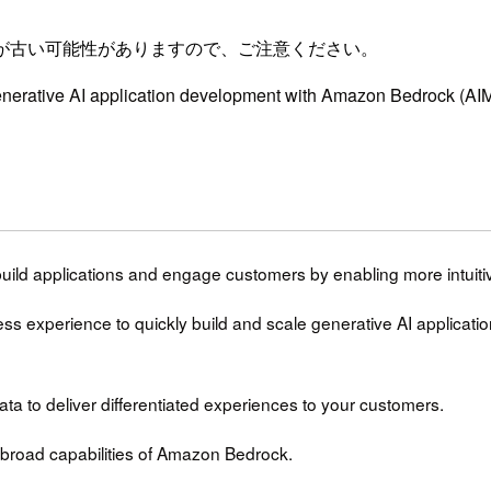
が古い可能性がありますので、ご注意ください。
nerative AI application development with Amazon Be
uild applications and engage customers by enabling more intuiti
ess experience to quickly build and scale generative AI applicati
a to deliver differentiated experiences to your customers.
broad capabilities of Amazon Bedrock.