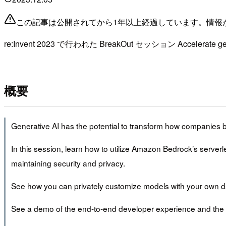
この記事は公開されてから1年以上経過しています。情報
re:Invent 2023 で行われた BreakOut セッション Accelerate ge
概要
Generative AI has the potential to transform how companies b
In this session, learn how to utilize Amazon Bedrock’s serverl
maintaining security and privacy.
See how you can privately customize models with your own dat
See a demo of the end-to-end developer experience and the 