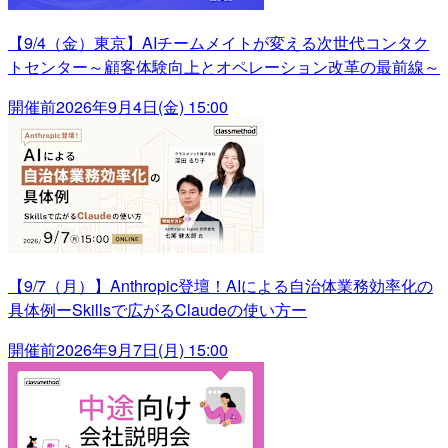
【9/4（金）東京】AIチームメイトが変える次世代コンタク
トセンター～顧客体験向上とオペレーション改革の最前線～
開催前
2026年9月4日(金) 15:00
【9/7（月）】Anthropic登壇！AIによる自治体業務効率化の
具体例ーSkillsで広がるClaudeの使い方ー
開催前
2026年9月7日(月) 15:00