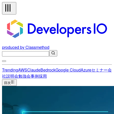
produced by Classmethod
Trending
AWS
Claude
Bedrock
Google Cloud
Azure
セミナー
会
社説明会
勉強会
事例
採用
目次