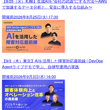
【8/25（火）札幌】生成AIを“会社の武器”にする方法〜AWS
で加速するデータ分析と、安全に導入する仕組み〜
開催前
2026年8月25日(火) 17:30
【9/3（木）東京】AIを活用した障害対応最前線 | DevOps
Agentライブデモで学ぶ、自律型運用の実践
開催前
2026年9月3日(木) 16:00