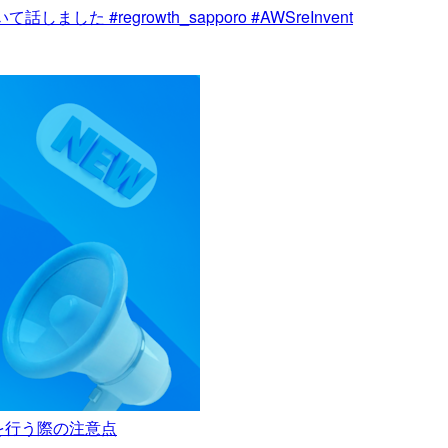
て話しました #regrowth_sapporo #AWSreInvent
計算を行う際の注意点