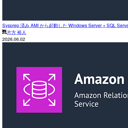
Sysprep 済み AMI から起動した Windows Server + S
片方 裕人
2026.06.02