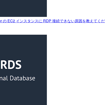
QL Server の EC2 インスタンスに RDP 接続できない原因を教えてく