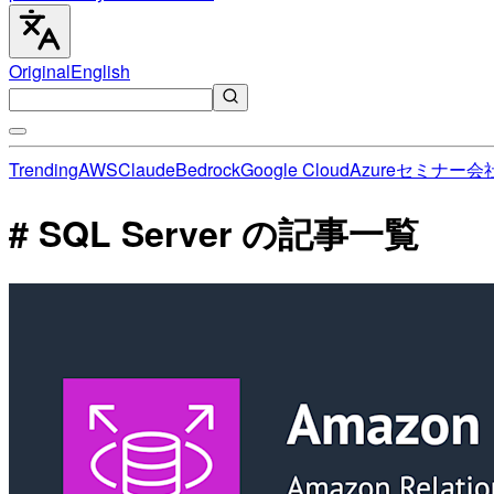
Original
English
Trending
AWS
Claude
Bedrock
Google Cloud
Azure
セミナー
会
# SQL Server の記事一覧