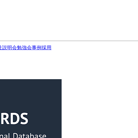
社説明会
勉強会
事例
採用