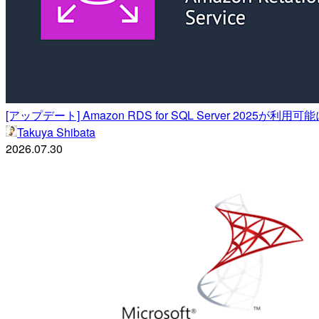
[アップデート] Amazon RDS for SQL Server 2025が利
Takuya Shibata
2026.07.30