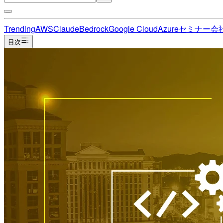
Trending
AWS
Claude
Bedrock
Google Cloud
Azure
セミナー
会
目次