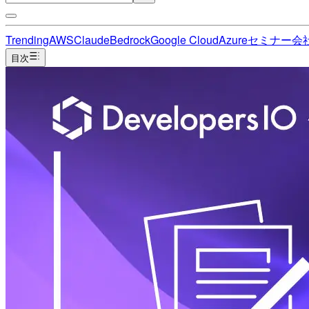
Trending
AWS
Claude
Bedrock
Google Cloud
Azure
セミナー
会
目次