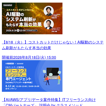
【8/18（火）】コストカットだけじゃない！AI駆動のシステ
ム刷新がもたらす本当の効果
開催前
2026年8月18日(火) 15:00
【AI/AWS/アプリ/データ案件特集】ITフリーランス向け
「CMパートナーズ」 説明会 by クラスメソッド