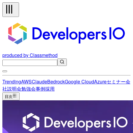
produced by Classmethod
Trending
AWS
Claude
Bedrock
Google Cloud
Azure
セミナー
会
社説明会
勉強会
事例
採用
目次