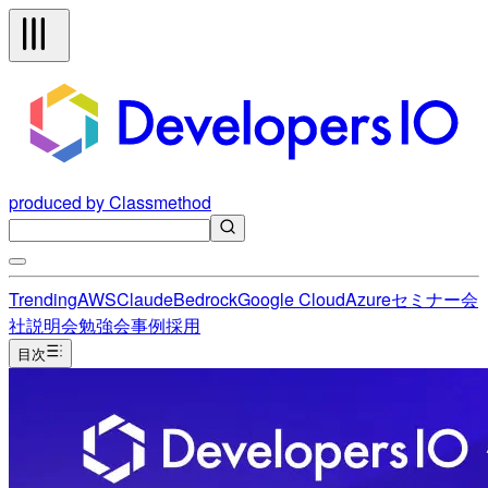
produced by Classmethod
Trending
AWS
Claude
Bedrock
Google Cloud
Azure
セミナー
会
社説明会
勉強会
事例
採用
目次