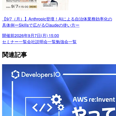
【9/7（月）】Anthropic登壇！AIによる自治体業務効率化の
具体例ーSkillsで広がるClaudeの使い方ー
開催前
2026年9月7日(月) 15:00
セミナー一覧
会社説明会一覧
勉強会一覧
関連記事