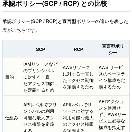
承認ポリシー(SCP / RCP) との比較
承認ポリシー(SCP / RCP)と宣言型ポリシーの違いを表した
表がこちらです。
宣言型ポリ
SCP
RCP
シー
IAMリソースなど
AWSリソース
AWS サービ
のプリンシパル
に対する一貫し
スのベースラ
目的
に対する一貫し
たアクセス制御
イン構成を定
たアクセス制御
を定義するため
義するため
を定義するため
APIアクショ
APIレベルでプリ
APIレベルでリ
ンを使用せ
ンシパルの利用
ソースに対する
ず、AWSサー
仕組み
可能な最大アク
利用可能な最大
ビスに必要な
セス権限を定義
のアクセス権限
構成を指定す
する
を定義する