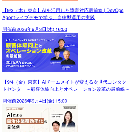
【9/3（木）東京】AIを活用した障害対応最前線 | DevOps
Agentライブデモで学ぶ、自律型運用の実践
開催前
2026年9月3日(木) 16:00
【9/4（金）東京】AIチームメイトが変える次世代コンタク
トセンター～顧客体験向上とオペレーション改革の最前線～
開催前
2026年9月4日(金) 15:00