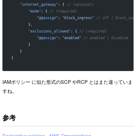
    "internet_gateway"
: { 
// (optional)
        "mode"
: { 
// (required)
            "@@assign"
: 
"block_ingress"
 // off | block_ing
        },
        "exclusions_allowed"
: { 
// (required)
            "@@assign"
: 
"enabled"
 // enabled | disabled
        }
    }
}
IAMポリシー に似た形式のSCP やRCP とはまた違っていま
すね。
参考
Declarative policies - AWS Organizations