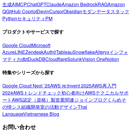
生成AI
MCP
ChatGPT
Claude
Amazon Bedrock
RAG
Amazon
Q
GitHub Copilot
Devin
Cursor
Obsidian
モダンデータスタック
Python
セキュリティ
PM
プロダクトやサービスで探す
Google Cloud
Microsoft
Azure
LINE
Zendesk
Auth0
Tableau
Snowflake
Alteryx
インフォ
マティカ
dbt
DuckDB
Cloudflare
Splunk
Vision One
Notion
特集やシリーズから探す
Google Cloud Next ’25
AWS re:Invent 2025
AWS再入門
2024
AWSトレンドチェック
初心者向け
AWSテクニカルサポ
ート
AWS認定（資格）
製造業関連
ジョインブログ
くらめそ
の情シス
組織開発室の活動
デザイン
Thai
Language
Vietnamese Blog
お問い合わせ