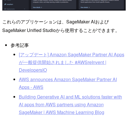
これらのアプリケーションは、SageMaker AIおよび
SageMaker Unified Studioから使用することができます。
参考記事
[アップデート] Amazon SageMaker Partner AI Apps
が一般提供開始されました #AWSreInvent |
DevelopersIO
AWS announces Amazon SageMaker Partner AI
Apps - AWS
Building Generative AI and ML solutions faster with
AI apps from AWS partners using Amazon
SageMaker | AWS Machine Learning Blog