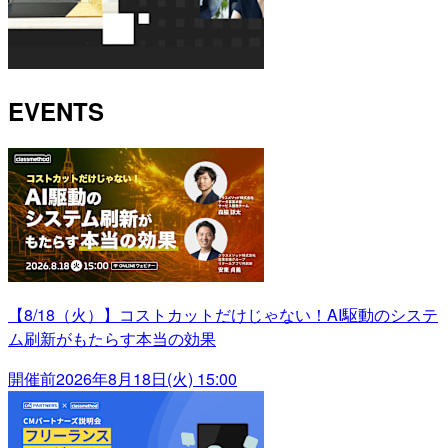
EVENTS
【8/18（火）】コストカットだけじゃない！AI駆動のシステ
ム刷新がもたらす本当の効果
開催前
2026年8月18日(火) 15:00