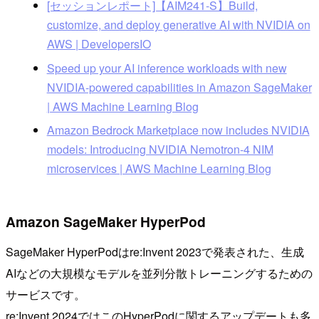
[セッションレポート]【AIM241-S】Build,
customize, and deploy generative AI with NVIDIA on
AWS | DevelopersIO
Speed up your AI inference workloads with new
NVIDIA-powered capabilities in Amazon SageMaker
| AWS Machine Learning Blog
Amazon Bedrock Marketplace now includes NVIDIA
models: Introducing NVIDIA Nemotron-4 NIM
microservices | AWS Machine Learning Blog
Amazon SageMaker HyperPod
SageMaker HyperPodはre:Invent 2023で発表された、生成
AIなどの大規模なモデルを並列分散トレーニングするための
サービスです。
re:Invent 2024ではこのHyperPodに関するアップデートも多