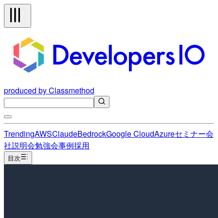
produced by Classmethod
Trending
AWS
Claude
Bedrock
Google Cloud
Azure
セミナー
会
社説明会
勉強会
事例
採用
目次