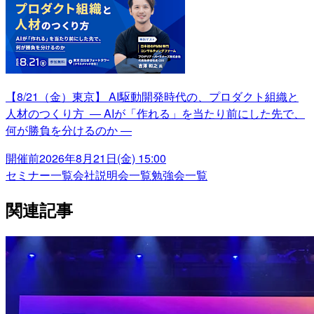
【8/21（金）東京】 AI駆動開発時代の、プロダクト組織と
人材のつくり方 ― AIが「作れる」を当たり前にした先で、
何が勝負を分けるのか ―
開催前
2026年8月21日(金) 15:00
セミナー一覧
会社説明会一覧
勉強会一覧
関連記事