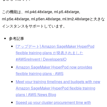
この機能は、ml.p4d.48xlarge, ml.p5.48xlarge,
ml.p5e.48xlarge, ml.p5en.48xlarge, ml.trn2.48xlargeと大きな
インスタンスをサポートしています。
参考記事
[アップデート] Amazon SageMaker HyperPod
flexible training plans が発表されました
#AWSreInvent | DevelopersIO
Amazon SageMaker HyperPod now provides
flexible training plans - AWS
Meet your training timelines and budgets with new
Amazon SageMaker HyperPod flexible training
plans | AWS News Blog
Speed up your cluster procurement time with