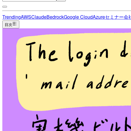
Trending
AWS
Claude
Bedrock
Google Cloud
Azure
セミナー
会
目次