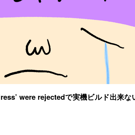
mail address’ were rejectedで実機ビル