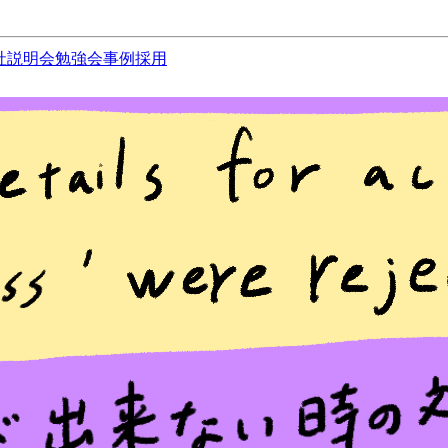
社説明会
勉強会
事例
採用