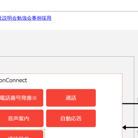
社説明会
勉強会
事例
採用