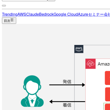
Trending
AWS
Claude
Bedrock
Google Cloud
Azure
セミナー
会
目次