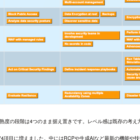
り成熟度の段階は4つのまま据え置きです。レベル感は既存の考え
74項目に増えました。中にはRCPや生成AIなど最新の機能や