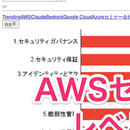
Trending
AWS
Claude
Bedrock
Google Cloud
Azure
セミナー
会
目次