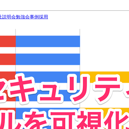
社説明会
勉強会
事例
採用