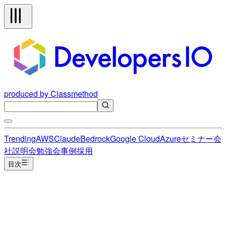
produced by Classmethod
Trending
AWS
Claude
Bedrock
Google Cloud
Azure
セミナー
会
社説明会
勉強会
事例
採用
目次