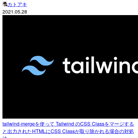
カトアキ
2021.05.28
tailwind-mergeを使って Tailwind のCSS Classをマージする
と出力されたHTMLにCSS Classが取り除かれる場合の対処