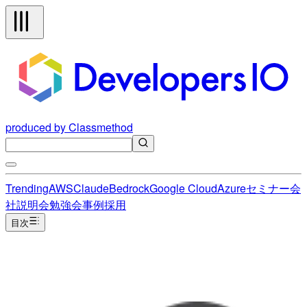
produced by Classmethod
Trending
AWS
Claude
Bedrock
Google Cloud
Azure
セミナー
会
社説明会
勉強会
事例
採用
目次