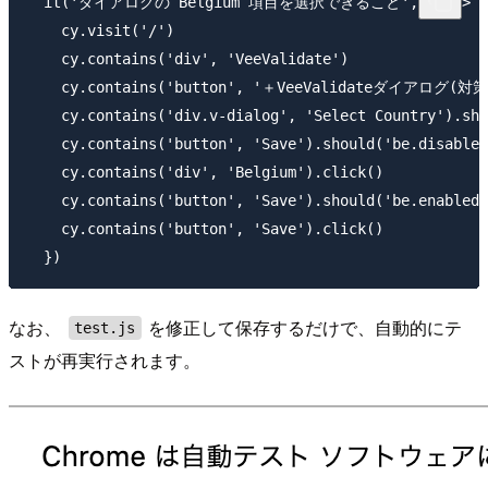
  it('ダイアログの Belgium 項目を選択できること', () => {

    cy.visit('/')

    cy.contains('div', 'VeeValidate')

    cy.contains('button', '＋VeeValidateダイアログ(対策済
    cy.contains('div.v-dialog', 'Select Country').sho
    cy.contains('button', 'Save').should('be.disabled
    cy.contains('div', 'Belgium').click()

    cy.contains('button', 'Save').should('be.enabled'
    cy.contains('button', 'Save').click()

なお、
を修正して保存するだけで、自動的にテ
test.js
ストが再実行されます。