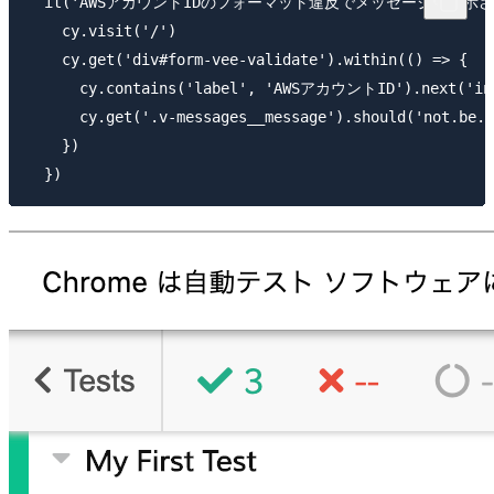
  it('AWSアカウントIDのフォーマット違反でメッセージが表示される
    cy.visit('/')

    cy.get('div#form-vee-validate').within(() => {

      cy.contains('label', 'AWSアカウントID').next('inp
      cy.get('.v-messages__message').should('not.be.e
    })
