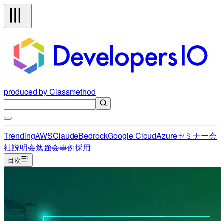
produced by Classmethod
Trending
AWS
Claude
Bedrock
Google Cloud
Azure
セミナー
会
社説明会
勉強会
事例
採用
目次