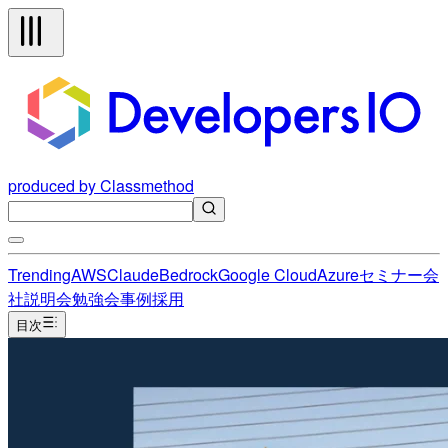
produced by Classmethod
Trending
AWS
Claude
Bedrock
Google Cloud
Azure
セミナー
会
社説明会
勉強会
事例
採用
目次