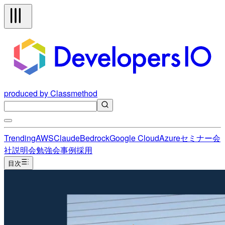
produced by Classmethod
Trending
AWS
Claude
Bedrock
Google Cloud
Azure
セミナー
会
社説明会
勉強会
事例
採用
目次