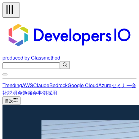
produced by Classmethod
Trending
AWS
Claude
Bedrock
Google Cloud
Azure
セミナー
会
社説明会
勉強会
事例
採用
目次