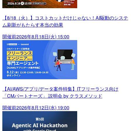
【8/18（火）】コストカットだけじゃない！AI駆動のシステ
ム刷新がもたらす本当の効果
開催前
2026年8月18日(火) 15:00
【AI/AWS/アプリ/データ案件特集】ITフリーランス向け
「CMパートナーズ」 説明会 by クラスメソッド
開催前
2026年8月12日(水) 19:00