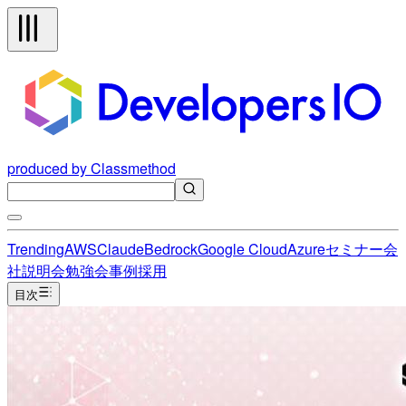
produced by Classmethod
Trending
AWS
Claude
Bedrock
Google Cloud
Azure
セミナー
会
社説明会
勉強会
事例
採用
目次