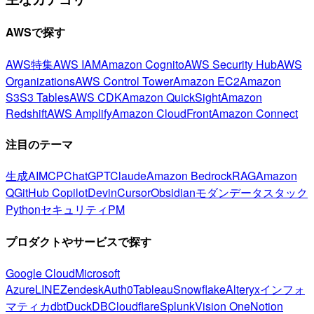
AWSで探す
AWS特集
AWS IAM
Amazon Cognito
AWS Security Hub
AWS
Organizations
AWS Control Tower
Amazon EC2
Amazon
S3
S3 Tables
AWS CDK
Amazon QuickSight
Amazon
Redshift
AWS Amplify
Amazon CloudFront
Amazon Connect
注目のテーマ
生成AI
MCP
ChatGPT
Claude
Amazon Bedrock
RAG
Amazon
Q
GitHub Copilot
Devin
Cursor
Obsidian
モダンデータスタック
Python
セキュリティ
PM
プロダクトやサービスで探す
Google Cloud
Microsoft
Azure
LINE
Zendesk
Auth0
Tableau
Snowflake
Alteryx
インフォ
マティカ
dbt
DuckDB
Cloudflare
Splunk
Vision One
Notion