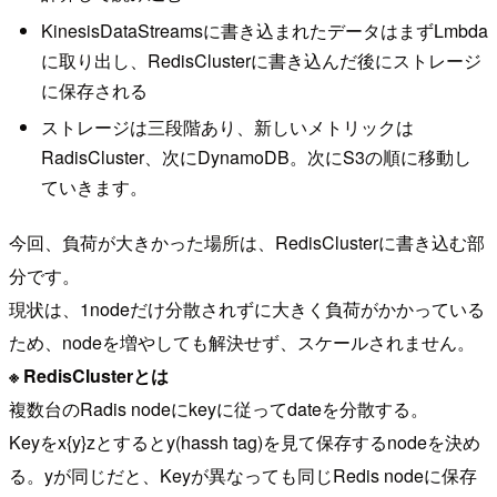
KinesisDataStreamsに書き込まれたデータはまずLmbda
に取り出し、RedisClusterに書き込んだ後にストレージ
に保存される
ストレージは三段階あり、新しいメトリックは
RadisCluster、次にDynamoDB。次にS3の順に移動し
ていきます。
今回、負荷が大きかった場所は、RedisClusterに書き込む部
分です。
現状は、1nodeだけ分散されずに大きく負荷がかかっている
ため、nodeを増やしても解決せず、スケールされません。
※ RedisClusterとは
複数台のRadis nodeにkeyに従ってdateを分散する。
Keyをx{y}zとするとy(hassh tag)を見て保存するnodeを決め
る。yが同じだと、Keyが異なっても同じRedis nodeに保存