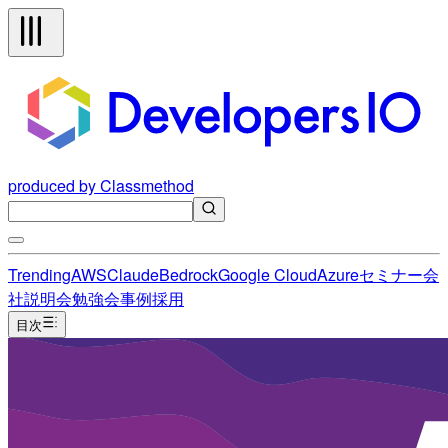
produced by Classmethod
Trending
AWS
Claude
Bedrock
Google Cloud
Azure
セミナー
会
社説明会
勉強会
事例
採用
目次