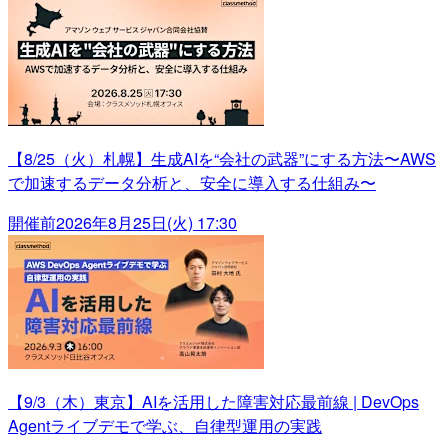
【8/25（火）札幌】生成AIを“会社の武器”にする方法〜AWS
で加速するデータ分析と、安全に導入する仕組み〜
開催前
2026年8月25日(火) 17:30
【9/3（木）東京】AIを活用した障害対応最前線 | DevOps
Agentライブデモで学ぶ、自律型運用の実践