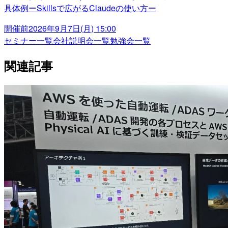
具体例ーSkillsで広がるClaudeの使い方ー
開催前
2026年9月7日(月) 15:00
セミナー一覧
会社説明会一覧
勉強会一覧
関連記事