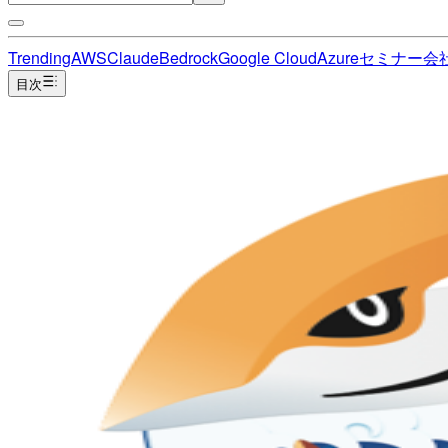
Trending
AWS
Claude
Bedrock
Google Cloud
Azure
セミナー
会
目次