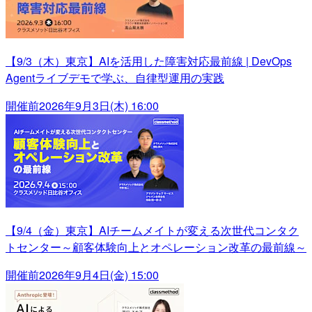
【9/3（木）東京】AIを活用した障害対応最前線 | DevOps
Agentライブデモで学ぶ、自律型運用の実践
開催前
2026年9月3日(木) 16:00
【9/4（金）東京】AIチームメイトが変える次世代コンタク
トセンター～顧客体験向上とオペレーション改革の最前線～
開催前
2026年9月4日(金) 15:00