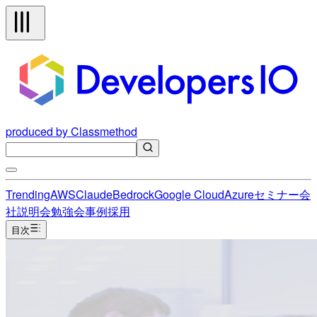
produced by Classmethod
Trending
AWS
Claude
Bedrock
Google Cloud
Azure
セミナー
会
社説明会
勉強会
事例
採用
目次