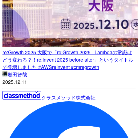
re:Growth 2025 大阪で「re:Growth 2025 - Lambdaの常識は
どう変わる？！re:Invent 2025 before after」というタイトル
で登壇しました #AWSreInvent #cmregrowth
岩田智哉
2025.12.11
クラスメソッド株式会社