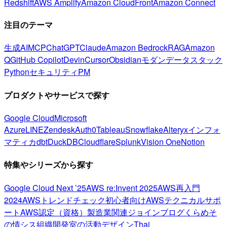
Redshift
AWS Amplify
Amazon CloudFront
Amazon Connect
注目のテーマ
生成AI
MCP
ChatGPT
Claude
Amazon Bedrock
RAG
Amazon
Q
GitHub Copilot
Devin
Cursor
Obsidian
モダンデータスタック
Python
セキュリティ
PM
プロダクトやサービスで探す
Google Cloud
Microsoft
Azure
LINE
Zendesk
Auth0
Tableau
Snowflake
Alteryx
インフォ
マティカ
dbt
DuckDB
Cloudflare
Splunk
Vision One
Notion
特集やシリーズから探す
Google Cloud Next ’25
AWS re:Invent 2025
AWS再入門
2024
AWSトレンドチェック
初心者向け
AWSテクニカルサポ
ート
AWS認定（資格）
製造業関連
ジョインブログ
くらめそ
の情シス
組織開発室の活動
デザイン
Thai