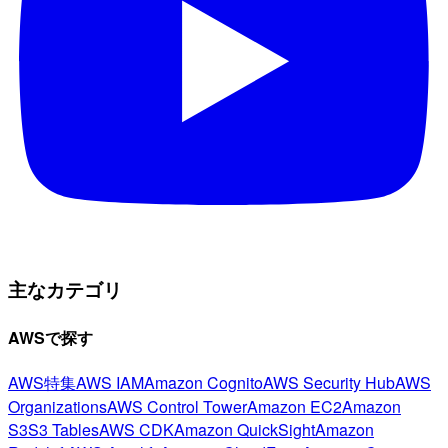
主なカテゴリ
AWSで探す
AWS特集
AWS IAM
Amazon Cognito
AWS Security Hub
AWS
Organizations
AWS Control Tower
Amazon EC2
Amazon
S3
S3 Tables
AWS CDK
Amazon QuickSight
Amazon