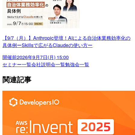
【9/7（月）】Anthropic登壇！AIによる自治体業務効率化の
具体例ーSkillsで広がるClaudeの使い方ー
開催前
2026年9月7日(月) 15:00
セミナー一覧
会社説明会一覧
勉強会一覧
関連記事