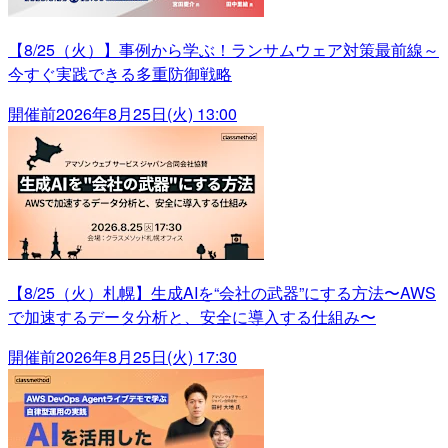
【8/25（火）】事例から学ぶ！ランサムウェア対策最前線～
今すぐ実践できる多重防御戦略
開催前
2026年8月25日(火) 13:00
【8/25（火）札幌】生成AIを“会社の武器”にする方法〜AWS
で加速するデータ分析と、安全に導入する仕組み〜
開催前
2026年8月25日(火) 17:30