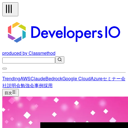
produced by Classmethod
Trending
AWS
Claude
Bedrock
Google Cloud
Azure
セミナー
会
社説明会
勉強会
事例
採用
目次