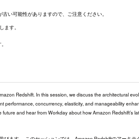
が古い可能性がありますので、ご注意ください。
します。
す。
mazon Redshift. In this session, we discuss the architectural ev
t performance, concurrency, elasticity, and manageability enhanc
the future and hear from Workday about how Amazon Redshift’s la
ついて学びます。 このセッションでは、Amazon Redshift