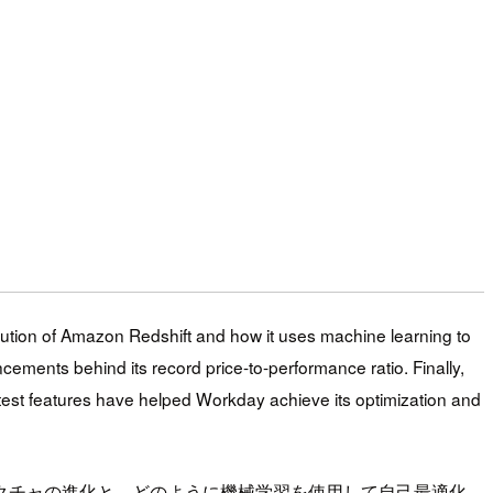
olution of Amazon Redshift and how it uses machine learning to
ements behind its record price-to-performance ratio. Finally,
test features have helped Workday achieve its optimization and
のアーキテクチャの進化と、どのように機械学習を使用して自己最適化