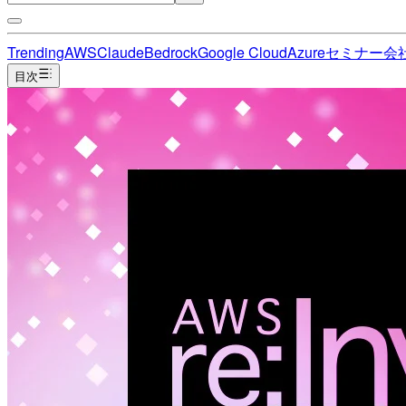
Trending
AWS
Claude
Bedrock
Google Cloud
Azure
セミナー
会
目次