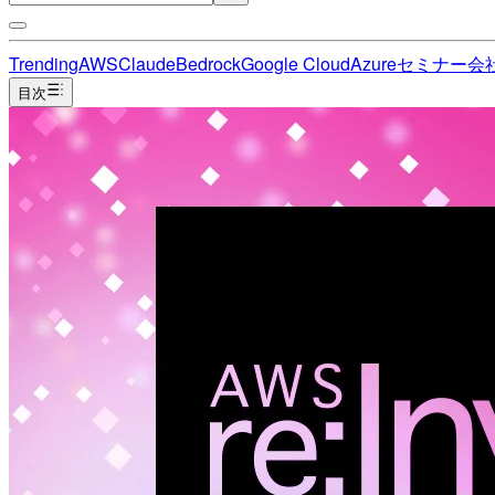
Trending
AWS
Claude
Bedrock
Google Cloud
Azure
セミナー
会
目次