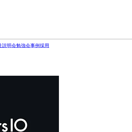
社説明会
勉強会
事例
採用