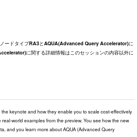
代ノードタイプ
RA3
と
AQUA(Advanced Query Accelerator)
に
celerator)
に関する詳細情報はこのセッションの内容以外に
e keynote and how they enable you to scale cost-effectively
 real-world examples from the preview. You see how the new
 data, and you learn more about AQUA (Advanced Query