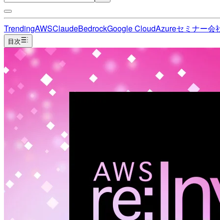
Trending
AWS
Claude
Bedrock
Google Cloud
Azure
セミナー
会
目次