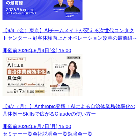
【9/4（金）東京】AIチームメイトが変える次世代コンタク
トセンター～顧客体験向上とオペレーション改革の最前線～
開催前
2026年9月4日(金) 15:00
【9/7（月）】Anthropic登壇！AIによる自治体業務効率化の
具体例ーSkillsで広がるClaudeの使い方ー
開催前
2026年9月7日(月) 15:00
セミナー一覧
会社説明会一覧
勉強会一覧