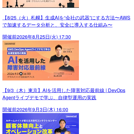
【8/25（火）札幌】生成AIを“会社の武器”にする方法〜AWS
で加速するデータ分析と、安全に導入する仕組み〜
開催前
2026年8月25日(火) 17:30
【9/3（木）東京】AIを活用した障害対応最前線 | DevOps
Agentライブデモで学ぶ、自律型運用の実践
開催前
2026年9月3日(木) 16:00