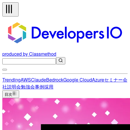
produced by Classmethod
Trending
AWS
Claude
Bedrock
Google Cloud
Azure
セミナー
会
社説明会
勉強会
事例
採用
目次