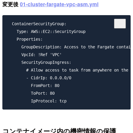
変更後
01-cluster-fargate-vpc-asm.yml
  ContainerSecurityGroup:

    Type: AWS::EC2::SecurityGroup

    Properties:

      GroupDescription: Access to the Fargate contain
      VpcId: !Ref 'VPC'

      SecurityGroupIngress:

        # Allow access to task from anywhere on the i
        - CidrIp: 0.0.0.0/0

          FromPort: 80

          ToPort: 80

コンテナイメージ内の機密情報の保護