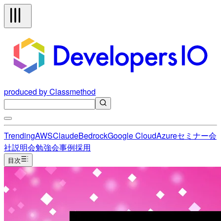
produced by Classmethod
Trending
AWS
Claude
Bedrock
Google Cloud
Azure
セミナー
会
社説明会
勉強会
事例
採用
目次