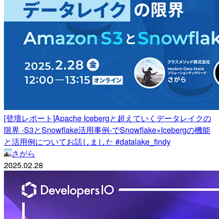
[登壇レポート]Apache Icebergと超えていくデータレイクの
限界 -S3とSnowflake活用事例-でSnowflake×Icebergの機能
と活用例についてお話しました #datalake_findy
さがら
2025.02.28