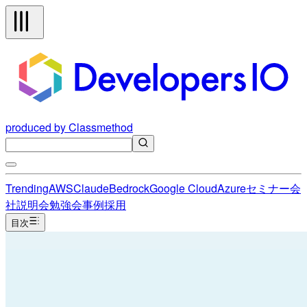
produced by Classmethod
Trending
AWS
Claude
Bedrock
Google Cloud
Azure
セミナー
会
社説明会
勉強会
事例
採用
目次