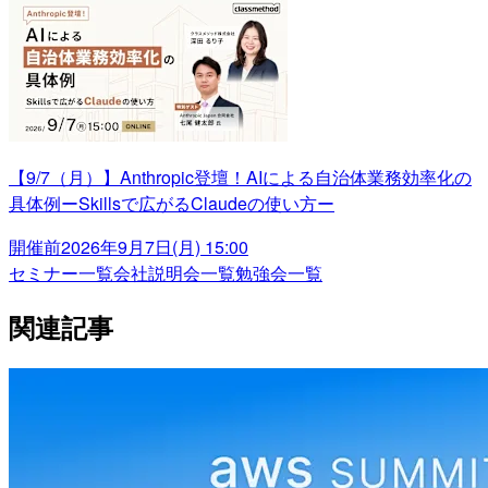
【9/7（月）】Anthropic登壇！AIによる自治体業務効率化の
具体例ーSkillsで広がるClaudeの使い方ー
開催前
2026年9月7日(月) 15:00
セミナー一覧
会社説明会一覧
勉強会一覧
関連記事