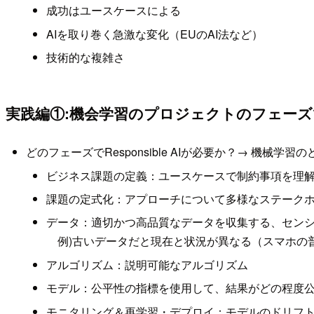
成功はユースケースによる
AIを取り巻く急激な変化（EUのAI法など）
技術的な複雑さ
実践編①:機会学習のプロジェクトのフェーズで考える
どのフェーズでResponsible AIが必要か？→ 機械学習
ビジネス課題の定義：ユースケースで制約事項を理
課題の定式化：アプローチについて多様なステーク
データ：適切かつ高品質なデータを収集する、セン
例)古いデータだと現在と状況が異なる（スマホの
アルゴリズム：説明可能なアルゴリズム
モデル：公平性の指標を使用して、結果がどの程度
モニタリング＆再学習・デプロイ：モデルのドリフト