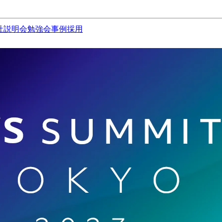
社説明会
勉強会
事例
採用