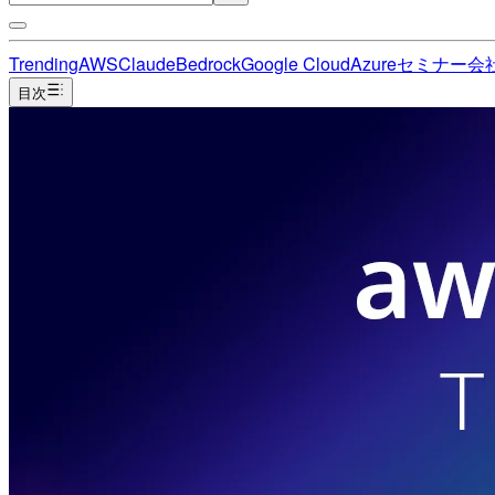
Trending
AWS
Claude
Bedrock
Google Cloud
Azure
セミナー
会
目次