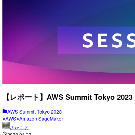
【レポート】AWS Summit Tokyo 2023
AWS Summit Tokyo 2023
AWS
Amazon SageMaker
さかもと
2023.04.22