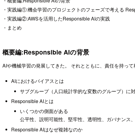
・概要編:Responsible AIの背景
・実践編①:機会学習のプロジェクトのフェーズで考える Respons
・実践編②:AWSを活用したResponsible AIの実践
・まとめ
概要編:Responsible AIの背景
AIや機械学習の発展してきた。 それとともに、責任を持っ
AIにおけるバイアスとは
サブグループ（人口統計学的な変数のグループ）に
Responsible AIとは
いくつかの側面がある
公平性、説明可能性、堅牢性、透明性、ガバナンス
Responsible AIはなぜ複雑なのか