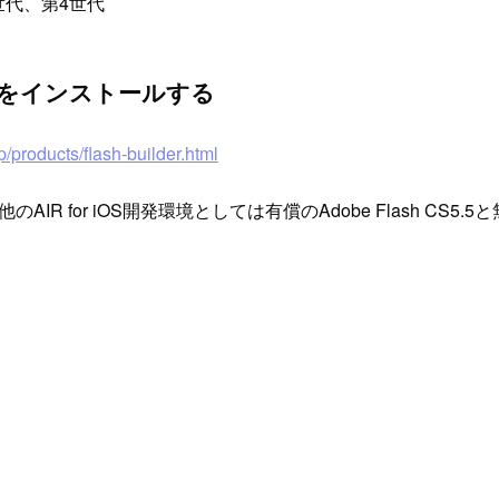
 第3世代、第4世代
.5.1をインストールする
/products/flash-builder.html
のAIR for iOS開発環境としては有償のAdobe Flash CS5.5