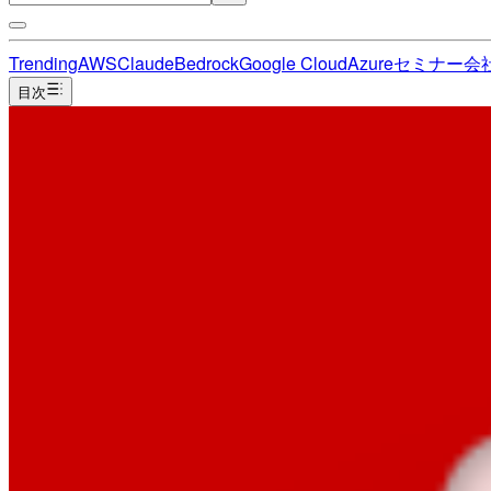
Trending
AWS
Claude
Bedrock
Google Cloud
Azure
セミナー
会
目次