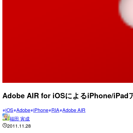
Adobe AIR for iOSによるiPhone
iOS
Adobe
iPhone
RIA
Adobe AIR
福田 寅成
2011.11.28