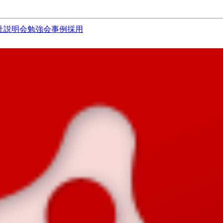
社説明会
勉強会
事例
採用