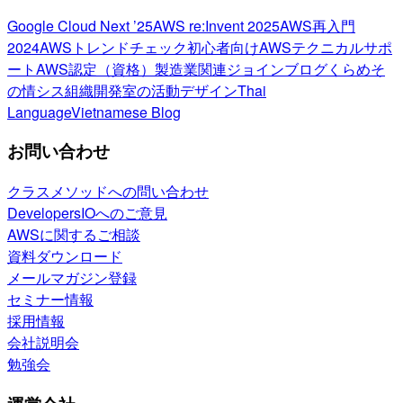
Google Cloud Next ’25
AWS re:Invent 2025
AWS再入門
2024
AWSトレンドチェック
初心者向け
AWSテクニカルサポ
ート
AWS認定（資格）
製造業関連
ジョインブログ
くらめそ
の情シス
組織開発室の活動
デザイン
Thai
Language
Vietnamese Blog
お問い合わせ
クラスメソッドへの問い合わせ
DevelopersIOへのご意見
AWSに関するご相談
資料ダウンロード
メールマガジン登録
セミナー情報
採用情報
会社説明会
勉強会