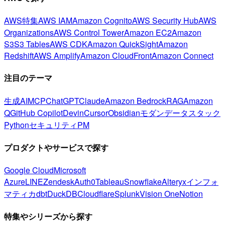
AWS特集
AWS IAM
Amazon Cognito
AWS Security Hub
AWS
Organizations
AWS Control Tower
Amazon EC2
Amazon
S3
S3 Tables
AWS CDK
Amazon QuickSight
Amazon
Redshift
AWS Amplify
Amazon CloudFront
Amazon Connect
注目のテーマ
生成AI
MCP
ChatGPT
Claude
Amazon Bedrock
RAG
Amazon
Q
GitHub Copilot
Devin
Cursor
Obsidian
モダンデータスタック
Python
セキュリティ
PM
プロダクトやサービスで探す
Google Cloud
Microsoft
Azure
LINE
Zendesk
Auth0
Tableau
Snowflake
Alteryx
インフォ
マティカ
dbt
DuckDB
Cloudflare
Splunk
Vision One
Notion
特集やシリーズから探す