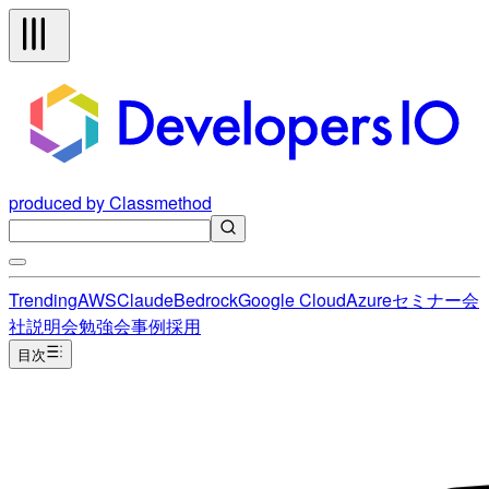
produced by Classmethod
Trending
AWS
Claude
Bedrock
Google Cloud
Azure
セミナー
会
社説明会
勉強会
事例
採用
目次