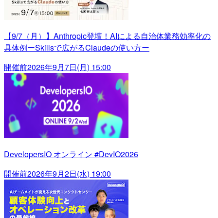
【9/7（月）】Anthropic登壇！AIによる自治体業務効率化の
具体例ーSkillsで広がるClaudeの使い方ー
開催前
2026年9月7日(月) 15:00
DevelopersIO オンライン #DevIO2026
開催前
2026年9月2日(水) 19:00