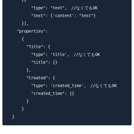
          "type": "text",　//なくてもOK

          "text": {'content': "test"}

      }],

    "properties": 

      {

        "Title": {

          "type": 'title',　//なくてもOK

          "title": {}

        },

        "Created": {

          "type": 'created_time',　//なくてもOK

          "created_time": {}

        }

      }
