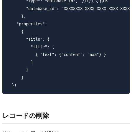
        "type": "database_id",　//なくてもOK

        "database_id": "XXXXXXXX-XXXX-XXXX-XXXX-XXXXX
      },

    "properties": 

      {

        "Title": {

          "title": [

            { "text": {"content": "aaa"} }

          ]

        }

      }

レコードの削除