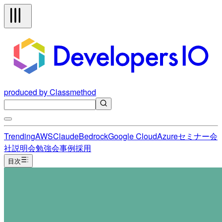
produced by Classmethod
Trending
AWS
Claude
Bedrock
Google Cloud
Azure
セミナー
会
社説明会
勉強会
事例
採用
目次