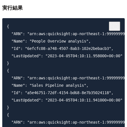
実行結果
{

  "ARN": "arn:aws:quicksight:ap-northeast-1:999999999
  "Name": "People Overview analysis",

  "Id": "6efcfc08-a748-4507-8ab3-102e2bebacb3",

  "LastUpdated": "2023-04-05T04:10:11.958000+00:00"

}

{

  "ARN": "arn:aws:quicksight:ap-northeast-1:999999999
  "Name": "Sales Pipeline analysis",

  "Id": "a5e46751-72df-4154-bd68-8e7b35024118",

  "LastUpdated": "2023-04-05T04:10:11.941000+00:00"

}

{

  "ARN": "arn:aws:quicksight:ap-northeast-1:999999999