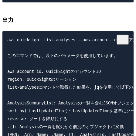
出力
aws quicksight list-analyses --aws-account-id <AWSア
このコマンドでは、以下のパラメータを使用しています。

aws-account-id: QuickSightのアカウントID

region: QuickSightのリージョン

list-analysesコマンドで取得した結果を、jqを使用して以下
AnalysisSummaryList: Analysisの一覧を含むJSONオブジェ
sort_by(.LastUpdatedTime): LastUpdatedTimeを基準にソー
reverse: ソートを降順にする

.[]: Analysisの一覧を配列から個別のオブジェクトに変換

{ARN: .Arn, Name: .Name, Id: .AnalysisId, Las