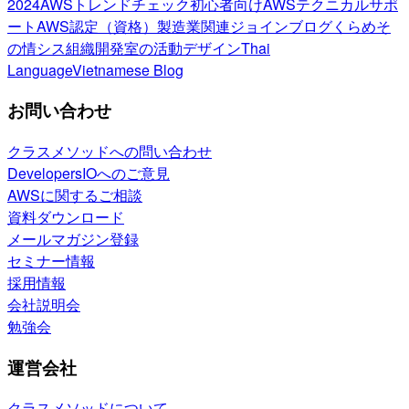
2024
AWSトレンドチェック
初心者向け
AWSテクニカルサポ
ート
AWS認定（資格）
製造業関連
ジョインブログ
くらめそ
の情シス
組織開発室の活動
デザイン
Thai
Language
Vietnamese Blog
お問い合わせ
クラスメソッドへの問い合わせ
DevelopersIOへのご意見
AWSに関するご相談
資料ダウンロード
メールマガジン登録
セミナー情報
採用情報
会社説明会
勉強会
運営会社
クラスメソッドについて