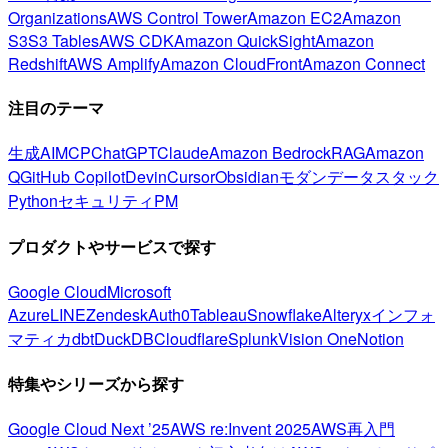
Organizations
AWS Control Tower
Amazon EC2
Amazon
S3
S3 Tables
AWS CDK
Amazon QuickSight
Amazon
Redshift
AWS Amplify
Amazon CloudFront
Amazon Connect
注目のテーマ
生成AI
MCP
ChatGPT
Claude
Amazon Bedrock
RAG
Amazon
Q
GitHub Copilot
Devin
Cursor
Obsidian
モダンデータスタック
Python
セキュリティ
PM
プロダクトやサービスで探す
Google Cloud
Microsoft
Azure
LINE
Zendesk
Auth0
Tableau
Snowflake
Alteryx
インフォ
マティカ
dbt
DuckDB
Cloudflare
Splunk
Vision One
Notion
特集やシリーズから探す
Google Cloud Next ’25
AWS re:Invent 2025
AWS再入門