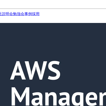
社説明会
勉強会
事例
採用