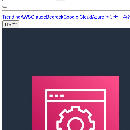
Trending
AWS
Claude
Bedrock
Google Cloud
Azure
セミナー
会
目次