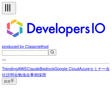
produced by Classmethod
Trending
AWS
Claude
Bedrock
Google Cloud
Azure
セミナー
会
社説明会
勉強会
事例
採用
目次