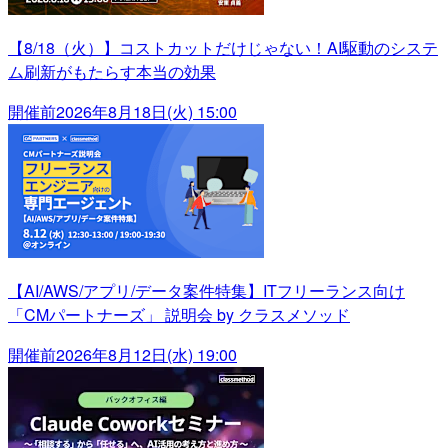
【8/18（火）】コストカットだけじゃない！AI駆動のシステ
ム刷新がもたらす本当の効果
開催前
2026年8月18日(火) 15:00
【AI/AWS/アプリ/データ案件特集】ITフリーランス向け
「CMパートナーズ」 説明会 by クラスメソッド
開催前
2026年8月12日(水) 19:00