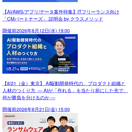
【AI/AWS/アプリ/データ案件特集】ITフリーランス向け
「CMパートナーズ」 説明会 by クラスメソッド
開催前
2026年8月12日(水) 19:00
【8/21（金）東京】 AI駆動開発時代の、プロダクト組織と
人材のつくり方 ― AIが「作れる」を当たり前にした先で、
何が勝負を分けるのか ―
開催前
2026年8月21日(金) 15:00