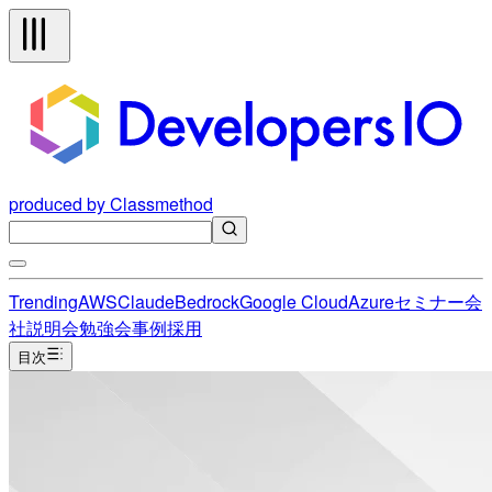
produced by Classmethod
Trending
AWS
Claude
Bedrock
Google Cloud
Azure
セミナー
会
社説明会
勉強会
事例
採用
目次