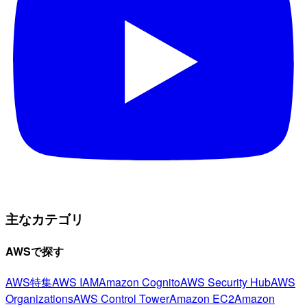
主なカテゴリ
AWSで探す
AWS特集
AWS IAM
Amazon Cognito
AWS Security Hub
AWS
Organizations
AWS Control Tower
Amazon EC2
Amazon