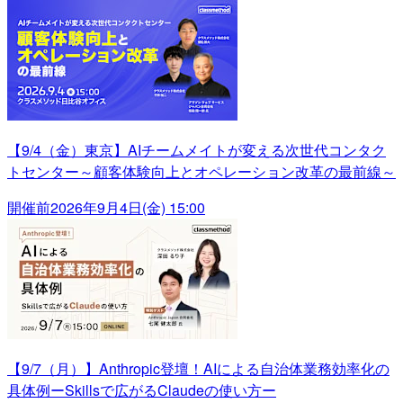
【9/4（金）東京】AIチームメイトが変える次世代コンタク
トセンター～顧客体験向上とオペレーション改革の最前線～
開催前
2026年9月4日(金) 15:00
【9/7（月）】Anthropic登壇！AIによる自治体業務効率化の
具体例ーSkillsで広がるClaudeの使い方ー