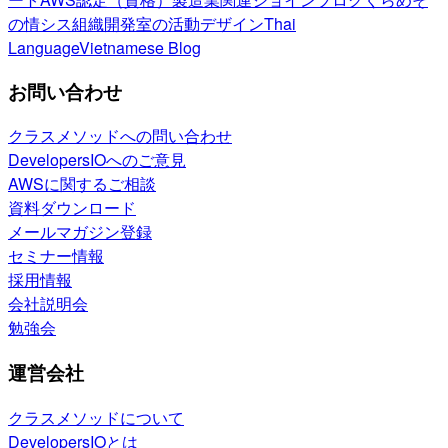
の情シス
組織開発室の活動
デザイン
Thai
Language
Vietnamese Blog
お問い合わせ
クラスメソッドへの問い合わせ
DevelopersIOへのご意見
AWSに関するご相談
資料ダウンロード
メールマガジン登録
セミナー情報
採用情報
会社説明会
勉強会
運営会社
クラスメソッドについて
DevelopersIOとは