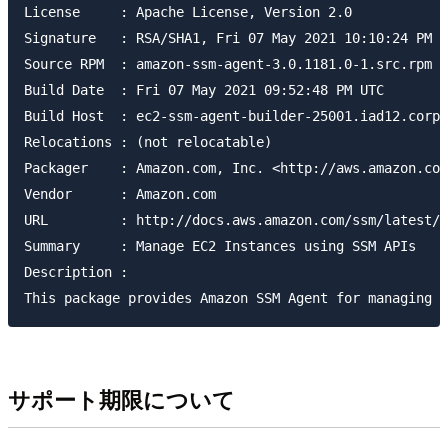
License     : Apache License, Version 2.0

Signature   : RSA/SHA1, Fri 07 May 2021 10:10:24 PM U
Source RPM  : amazon-ssm-agent-3.0.1181.0-1.src.rpm

Build Date  : Fri 07 May 2021 09:52:48 PM UTC

Build Host  : ec2-ssm-agent-builder-25001.iad12.corp.
Relocations : (not relocatable)

Packager    : Amazon.com, Inc. <http://aws.amazon.com
Vendor      : Amazon.com

URL         : http://docs.aws.amazon.com/ssm/latest/A
Summary     : Manage EC2 Instances using SSM APIs

Description :

サポート期限について