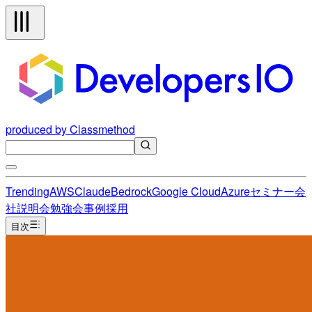
produced by Classmethod
Trending
AWS
Claude
Bedrock
Google Cloud
Azure
セミナー
会
社説明会
勉強会
事例
採用
目次