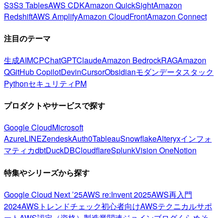
S3
S3 Tables
AWS CDK
Amazon QuickSight
Amazon
Redshift
AWS Amplify
Amazon CloudFront
Amazon Connect
注目のテーマ
生成AI
MCP
ChatGPT
Claude
Amazon Bedrock
RAG
Amazon
Q
GitHub Copilot
Devin
Cursor
Obsidian
モダンデータスタック
Python
セキュリティ
PM
プロダクトやサービスで探す
Google Cloud
Microsoft
Azure
LINE
Zendesk
Auth0
Tableau
Snowflake
Alteryx
インフォ
マティカ
dbt
DuckDB
Cloudflare
Splunk
Vision One
Notion
特集やシリーズから探す
Google Cloud Next ’25
AWS re:Invent 2025
AWS再入門
2024
AWSトレンドチェック
初心者向け
AWSテクニカルサポ
ート
AWS認定（資格）
製造業関連
ジョインブログ
くらめそ