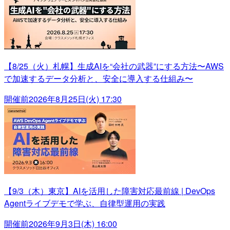
【8/25（火）札幌】生成AIを“会社の武器”にする方法〜AWS
で加速するデータ分析と、安全に導入する仕組み〜
開催前
2026年8月25日(火) 17:30
【9/3（木）東京】AIを活用した障害対応最前線 | DevOps
Agentライブデモで学ぶ、自律型運用の実践
開催前
2026年9月3日(木) 16:00